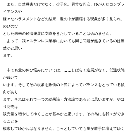
また、自然災害だけでなく、少子化、異常な円安、ゆがんだコンプラ
イアンスや
様々なハラスメントなどの結果、世の中が萎縮する現象が多く見られ、
のびのび
とした未来の経済発展に支障をきたしていることは否めません。
よって、我々ステンレス業界においても同じ問題が起きているのは当
然かと思い
ます。
中でも量の伸び悩みについては、ここしばらく進展がなく、低迷状態
が続いて
います。
そしてその現象を販価の上昇によってバランスをとっている傾
向があり
ます。
それはそれで一つの結果論・方法論であるとは思いますが、やは
り商売は
販売量を増やしてゆくことが基本かと思います。
その為にも我々ができ
ることを
模索してゆかねばなりません。
じっとしていても量が勝手に増えてゆく