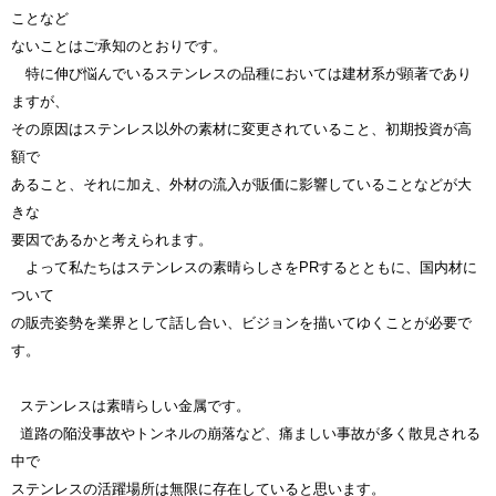
ことなど
ないことはご承知のとおりです。
特に伸び悩んでいるステンレスの品種においては
建材系が顕著であり
ますが、
その原因はステンレス以外の素材に変更
されていること、初期投資が高
額で
あること、それに加え、外材の流入が販価
に影響していることなどが大
きな
要因であるかと考えられます。
よって私たちはステンレスの素晴らしさをPRするとともに、国内材に
ついて
の
販売姿勢を業界として話し合い、ビジョンを描いてゆくことが必要で
す。
ステンレスは素晴らしい金属です。
道路の陥没事故やトンネルの崩落など、痛ましい事故が多く散見される
中で
ステンレスの活躍場所は無限に存在していると思います。