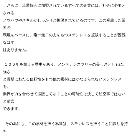
さらに、流通協会に加盟されているすべての企業には、社会に必要と
される
ノウハウやスキルがしっかりと担保されているのです。
この卓越した業
界の
環境をベースに、唯一無二の力をもつステンレスを
拡販することが困難
なはず
はありません。
１００年を超える歴史があり、メンテナンスフリーの美しさとともに、
強さ
と長期
にわたる信頼性をもつ他の素材にはかなえられないステンレス
を、
業界が力を
合わせて拡販してゆくことの可能性は決して絵空事ではない
と断言
できます。
その為にも、この素材を扱う私達は、ステンレスを扱うことに誇りを持
ち、