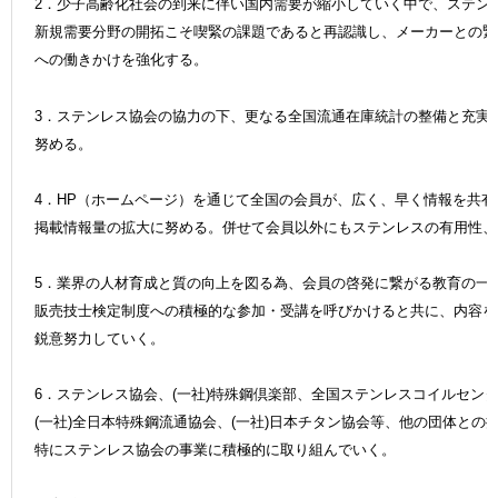
2．少子高齢化社会の到来に伴い国内需要が縮小していく中で、ステン
新規需要分野の開拓こそ喫緊の課題であると再認識し、メーカーとの緊
への働きかけを強化する。
3．ステンレス協会の協力の下、更なる全国流通在庫統計の整備と充実
努める。
4．HP（ホームページ）を通じて全国の会員が、広く、早く情報を共
掲載情報量の拡大に努める。併せて会員以外にもステンレスの有用性、
5．業界の人材育成と質の向上を図る為、会員の啓発に繋がる教育の一
販売技士検定制度への積極的な参加・受講を呼びかけると共に、内容を
鋭意努力していく。
6．ステンレス協会、(一社)特殊鋼倶楽部、全国ステンレスコイルセン
(一社)全日本特殊鋼流通協会、(一社)日本チタン協会等、他の団体との
特にステンレス協会の事業に積極的に取り組んでいく。