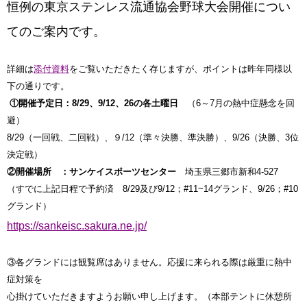
恒例の東京ステンレス流通協会野球大会開催につい
てのご案内です。
詳細は
添付資料
をご覧いただきたく存じますが、ポイントは昨年同様以
下の通りです。
①開催予定日：8/29、9/12、26の各土曜日
（6～7月の熱中症懸念を回
避）
8/29（一回戦、二回戦）、９/12（準々決勝、準決勝）、9/26（決勝、3位
決定戦）
②開催場所 ：サンケイスポーツセンター
埼玉県三郷市新和4-527
（すでに上記日程で予約済 8/29及び9/12；#11~14グランド、9/26；#10
グランド）
https://sankeisc.sakura.ne.jp/
③各グランドには観覧席はありません。応援に来られる際は厳重に熱中
症対策を
心掛けていただきますようお願い申し上げます。（本部テントに休憩所