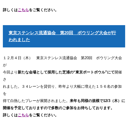
詳しくは
こちら
をご覧ください。
東京ステンレス流通協会 第20回 ボウリング大会が行
われました
１２月４日（木） 東京ステンレス流通協会 第20回 ボウリング大会
が
今回より
新たな会場として採用した芝浦の“東京ポートボウル”にて
開催
さ
れました。３４レーンを貸切り、昨年より大幅に増えた１５６名の参加
を
得て白熱したプレーが展開されました。
来年も同様の規模で12/3（木）に
開催を予定して
おりますので多数のご参加をお待ちしております。
詳しくは
こちら
をご覧ください。