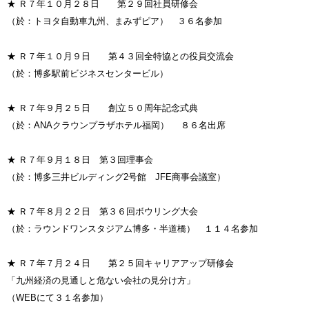
★ Ｒ７年１０月２８日 第２９回社員研修会
（於：トヨタ自動車九州、まみずピア） ３６名参加
★ Ｒ７年１０月９日 第４３回全特協との役員交流会
（於：博多駅前ビジネスセンタービル）
★ Ｒ７年９月２５日 創立５０周年記念式典
（於：ANAクラウンプラザホテル福岡） ８６名出席
★ Ｒ７年９月１８日 第３回理事会
（於：博多三井ビルディング2号館 JFE商事会議室）
★ Ｒ７年８月２２日 第３６回ボウリング大会
（於：ラウンドワンスタジアム博多・半道橋） １１４名参加
★ Ｒ７年７月２４日 第２５回キャリアアップ研修会
「九州経済の見通しと危ない会社の見分け方」
（WEBにて３１名参加）