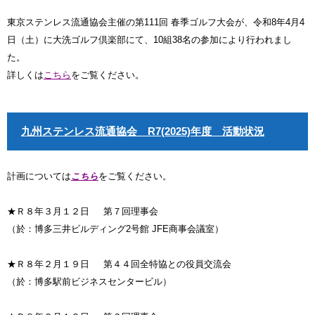
東京ステンレス流通協会主催の第111回 春季ゴルフ大会が、令和8年4月4
日（土）に大洗ゴルフ倶楽部にて、10組38名の参加により行われまし
た。
詳しくは
こちら
をご覧ください。
九州ステンレス流通協会 R7(2025)年度 活動状況
計画については
こちら
をご覧ください。
★Ｒ８年３月１２日 第７回理事会
（於：博多三井ビルディング2号館 JFE商事会議室）
★Ｒ８年２月１９日 第４４回全特協との役員交流会
（於：博多駅前ビジネスセンタービル）