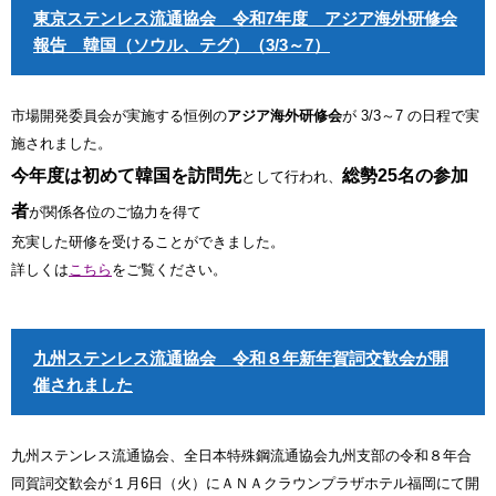
東京ステンレス流通協会 令和7年度 アジア海外研修会
報告 韓国（ソウル、テグ）（3/3～7）
市場開発委員会が実施する恒例の
アジア海外研修会
が 3/3～7 の日程で実
施されました。
今年度は初めて韓国を訪問先
総勢25名の参加
として行われ、
者
が関係各位のご協力を得て
充実した研修を受けることができました。
詳しくは
こちら
をご覧ください。
九州ステンレス流通協会 令和８年新年賀詞交歓会が開
催されました
九州ステンレス流通協会、全日本特殊鋼流通協会九州支部の令和８年合
同賀詞交歓会が１月6日（火）にＡＮＡクラウンプラザホテル福岡にて開