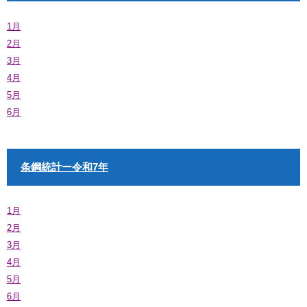
1月
2月
3月
4月
5月
6月
条鋼統計ー令和7年
1月
2月
3月
4月
5月
6月