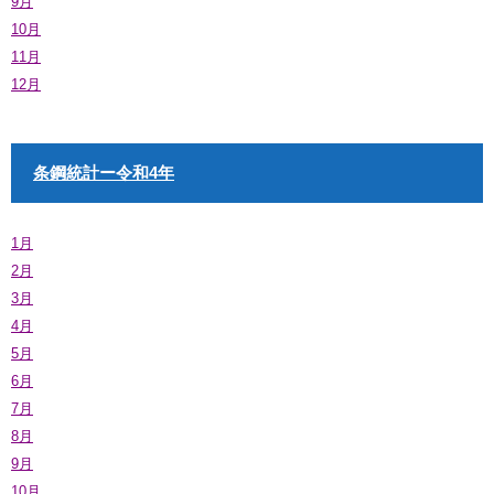
9月
10月
11月
12月
条鋼統計ー令和4年
1月
2月
3月
4月
5月
6月
7月
8月
9月
10月