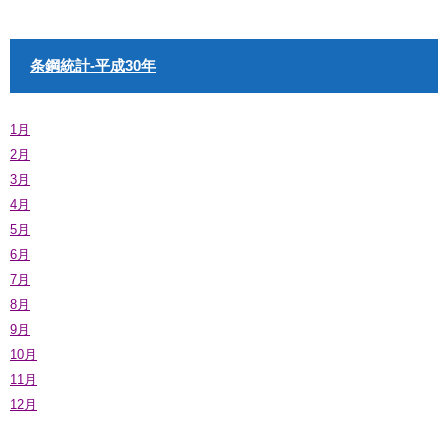
条鋼統計‐平成30年
1月
2月
3月
4月
5月
6月
7月
8月
9月
10月
11月
12月