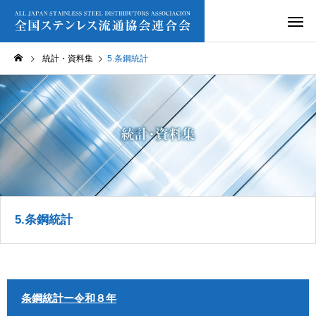
統計・資料集
5.条鋼統計
5.条鋼統計
条鋼統計ー令和８年