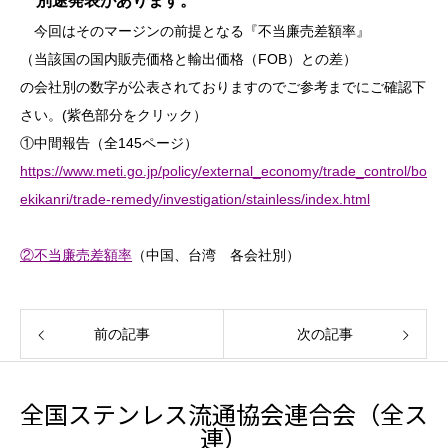
別途発表があります。
今回はそのマージンの前提となる『不当廉売差額率』
（当該国の国内販売価格と輸出価格（FOB）との差）
の会社別の数字が公表されておりますのでご参考までにご確認下
さい。(紫色部分をクリック）
①中間報告（全145ページ）
https://www.meti.go.jp/policy/external_economy/trade_control/bo
ekikanri/trade-remedy/investigation/stainless/index.html
②不当廉売差額率
（中国、台湾 各会社別）
前の記事
次の記事
全国ステンレス流通協会連合会（全ス
連）